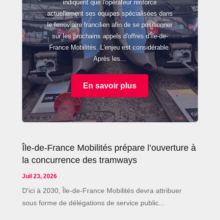
indiquent que l'opérateur renforce
actuellement ses équipes spécialisées dans
le ferroviaire francilien afin de se positionner
sur les prochains appels d'offres d'Île-de-
France Mobilités. L'enjeu est considérable.
Après les...
En savoir plus
Île-de-France Mobilités prépare l’ouverture à
la concurrence des tramways
Juil 23, 2026
D'ici à 2030, Île-de-France Mobilités devra attribuer
sous forme de délégations de service public...