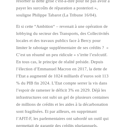
résorber la dette grise c'est-à-dire pour ne pas avoir à
payer les surcoûts de réparation a posteriori »,
souligne Philippe Tabarot (La Tribune 16/04).
Et si cette “Ambition“ – revenait à une opération de
lobbying du secteur des Transports, des Collectivités
locales et des travaux publics face à Bercy pour
limiter le rabotage supplémentaire de ses crédits ? «
C’est un résumé un peu ridicule » s’irrite l’exécutif.
En tous cas, le principe de réalité préside. Depuis
l’élection d’Emmanuel Macron en 2017, la dette de
l’Etat a augmenté de 1024 milliards d’euros soit 113
% du PIB fin 2024. L’Etat compte serrer la vis dans
l’espoir de ramener le déficit 3% en 2029. Déjà les
infrastructures ont subi un gel de plusieurs centaines
de millions de crédits et les aides à la décarbonation
sont fragilisées. Et par ailleurs, en supprimant
l’AFIT-F, les parlementaires ont sabordé un outil qui
permettait de garantir des crédits pluriannuels.