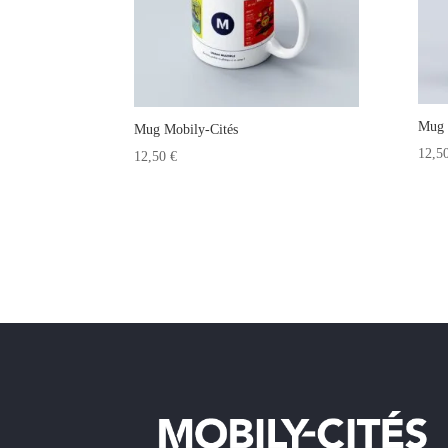
Mug 
Mug Mobily-Cités
12,5
12,50
€