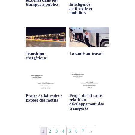
sexuelles dans les
transports publics
Intelligence
artificielle et
mobilites
Transition
La santé au travail
énergétique
Projet de loi-cadre
Projet de loi-cadre :
relatif au
Exposé des motifs
développement des
transports
1
2
3
4
5
6
7
→