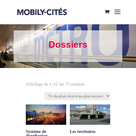
Dossiers
Trié
Affichage de 1–12 sur 75 résultats
du
plus
récent
au
plus
ancien
Système de
Les territoires
distribution