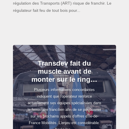
régulation des Transports (ART) risque de franchir. Le
régulateur fait feu de tout bois pour...
Transdev fait du
muscle avant de
monter sur le ring…
Plusieurs informations concordantes
indiquent que l'opérateur renforce
actuellement ses équipes spécialisées dans
le ferroviaire francilien afin de se positionner
sur les prochains appels d'offres d'Île-de-
France Mobilités. L'enjeu est considérable.