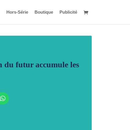
Hors-Série
Boutique
Publicité
n du futur accumule les
