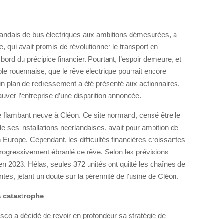
rlandais de bus électriques aux ambitions démesurées, a
e, qui avait promis de révolutionner le transport en
ord du précipice financier. Pourtant, l’espoir demeure, et
ole rouennaise, que le rêve électrique pourrait encore
un plan de redressement a été présenté aux actionnaires,
uver l’entreprise d’une disparition annoncée.
 flambant neuve à Cléon. Ce site normand, censé être le
 de ses installations néerlandaises, avait pour ambition de
en Europe. Cependant, les difficultés financières croissantes
rogressivement ébranlé ce rêve. Selon les prévisions
 en 2023. Hélas, seules 372 unités ont quitté les chaînes de
tes, jetant un doute sur la pérennité de l’usine de Cléon.
a catastrophe
usco a décidé de revoir en profondeur sa stratégie de