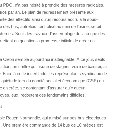
au PDG, n’a pas hésité à prendre des mesures radicales,
euros par an. Le plan de redressement présenté aux
nte des effectifs ainsi qu’un recours accru à la sous-
e des bus, autrefois centralisé au sein de l’usine, serait
xternes. Seuls les travaux d’assemblage de la coque des
ettant en question la promesse initiale de créer un
 à Cléon semble aujourd'hui inatteignable. À ce jour, seuls
ion, un chiffre qui risque de stagner, voire de baisser, si
e. Face à cette incertitude, les représentants syndicaux de
inquiétude lors du comité social et économique (CSE) du
ste discrète, se contentant d’assurer qu’« aucun
oyés, eux, redoutent des lendemains difficiles.
nt
pole Rouen Normandie, qui a misé sur ses bus électriques
lic. Une première commande de 14 bus de 18 mètres est