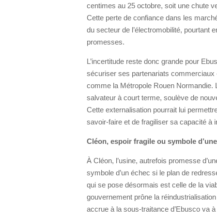
centimes au 25 octobre, soit une chute v
Cette perte de confiance dans les marchés
du secteur de l’électromobilité, pourtant e
promesses.
L’incertitude reste donc grande pour Ebusc
sécuriser ses partenariats commerciaux et 
comme la Métropole Rouen Normandie. Le 
salvateur à court terme, soulève de nouvel
Cette externalisation pourrait lui permett
savoir-faire et de fragiliser sa capacité à
Cléon, espoir fragile ou symbole d’une
À Cléon, l’usine, autrefois promesse d’une 
symbole d’un échec si le plan de redresse
qui se pose désormais est celle de la viab
gouvernement prône la réindustrialisation 
accrue à la sous-traitance d’Ebusco va à