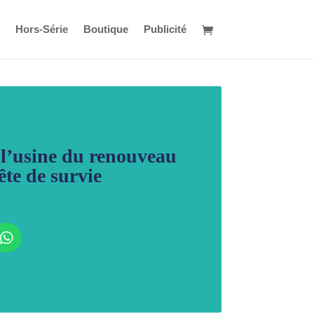
Hors-Série
Boutique
Publicité
 l’usine du renouveau
ête de survie
