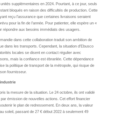
nités supplémentaires en 2024. Pourtant, à ce jour, seuls
estant bloqués en raison des difficultés de production. Cette
 ayant reçu l’assurance que certaines livraisons seraient
révu pour la fin de l’année. Pour patienter, elle espère un «
our répondre aux besoins immédiats des usagers.
andie dans cette collaboration traduit son ambition de
ue dans les transports. Cependant, la situation d’Ebusco
utorités locales se disent en contact régulier avec
vraisons, mais la confiance est ébranlée. Cette dépendance
ilise la politique de transport de la métropole, qui risque de
 son fournisseur.
 industrie
is la mesure de la situation. Le 24 octobre, ils ont validé
par émission de nouvelles actions. Cet effort financier
 soutenir le plan de redressement. En deux ans, la valeur
au soleil, passant de 27 € début 2022 à seulement 49