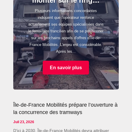
monter sur le ring…
Plusieurs informations concordantes
indiquent que l'opérateur renforce
actuellement ses équipes spécialisées dans
le ferroviaire francilien afin de se positionner
sur les prochains appels d'offres d'Île-de-
France Mobilités. L'enjeu est considérable.
Après les...
En savoir plus
Île-de-France Mobilités prépare l’ouverture à
la concurrence des tramways
Juil 23, 2026
D'ici à 2030, Île-de-France Mobilités devra attribuer