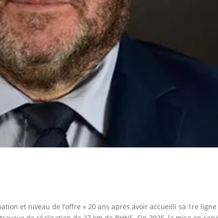
tion et niveau de l’offre » 20 ans après avoir accueilli sa 1re ligne
travaux de réalisation de 27 km de BHNS. Fin 2025, la mise en serv