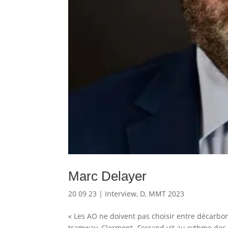
Marc Delayer
20 09 23
|
Interview
,
D
,
MMT 2023
« Les AO ne doivent pas choisir entre décarbona
tramway, Clermont- Ferrand vit au rythme des 