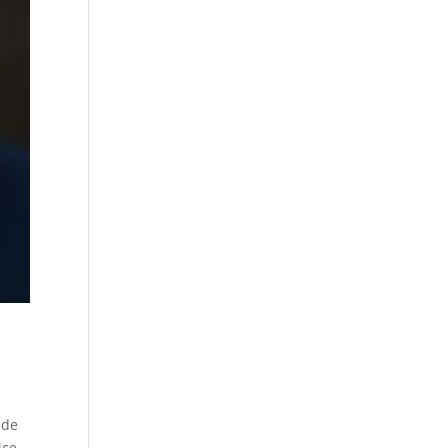
 de
ice