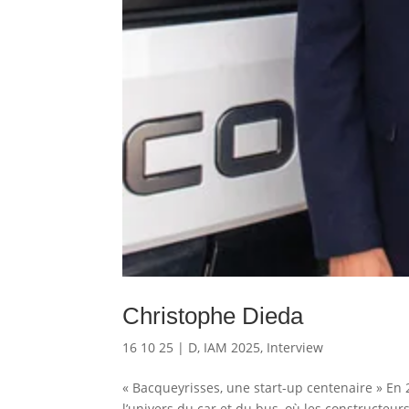
Christophe Dieda
16 10 25
|
D
,
IAM 2025
,
Interview
« Bacqueyrisses, une start-up centenaire » En 
l’univers du car et du bus, où les constructeu