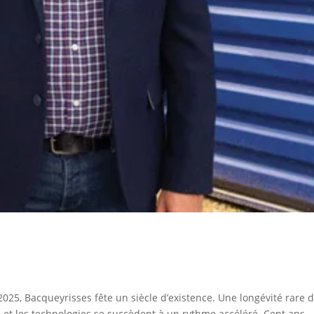
2025, Bacqueyrisses fête un siècle d’existence. Une longévité rare 
rs et les technologies se succèdent à un rythme accéléré. Cent ans