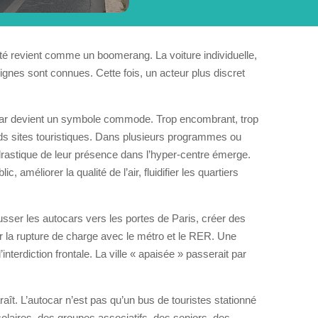
ité revient comme un boomerang. La voiture individuelle,
 lignes sont connues. Cette fois, un acteur plus discret
car devient un symbole commode. Trop encombrant, trop
nds sites touristiques. Dans plusieurs programmes ou
n drastique de leur présence dans l’hyper-centre émerge.
ic, améliorer la qualité de l’air, fluidifier les quartiers
ser les autocars vers les portes de Paris, créer des
 la rupture de charge avec le métro et le RER. Une
interdiction frontale. La ville « apaisée » passerait par
raît. L’autocar n’est pas qu’un bus de touristes stationné
colaires, des groupes associatifs, des seniors, des