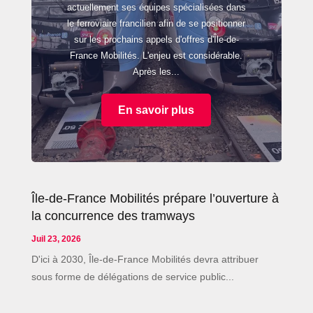
actuellement ses équipes spécialisées dans
le ferroviaire francilien afin de se positionner
sur les prochains appels d'offres d'Île-de-
France Mobilités. L'enjeu est considérable.
Après les...
En savoir plus
Île-de-France Mobilités prépare l’ouverture à
la concurrence des tramways
Juil 23, 2026
D'ici à 2030, Île-de-France Mobilités devra attribuer
sous forme de délégations de service public...