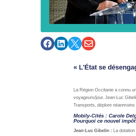




« L'État se désengag
La Région Occitanie a connu une
voyageurs/jour. Jean-Luc Gibeli
Transports, déplore néanmoins l
Mobily-Cités : Carole Delg
Pourquoi ce nouvel impôt
Jean-Luc Gibelin :
La dotation