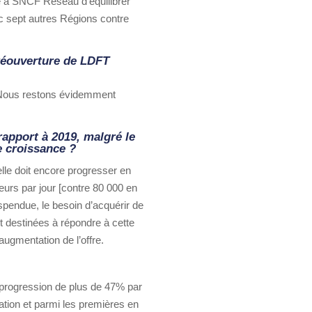
e à SNCF Réseau d’équilibrer
c sept autres Régions contre
 réouverture de LDFT
. Nous restons évidemment
apport à 2019, malgré le
e croissance ?
 elle doit encore progresser en
geurs par jour [contre 80 000 en
spendue, le besoin d’acquérir de
t destinées à répondre à cette
augmentation de l’offre.
 progression de plus de 47% par
tion et parmi les premières en