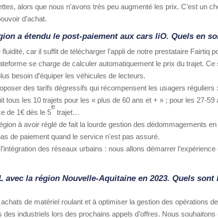
tes, alors que nous n'avons très peu augmenté les prix. C’est un cho
pouvoir d’achat.
égion a étendu le post-paiement aux cars liO. Quels en so
idité, car il suffit de télécharger l’appli de notre prestataire Fairtiq
lateforme se charge de calculer automatiquement le prix du trajet. Ce
plus besoin d’équiper les véhicules de lecteurs.
poser des tarifs dégressifs qui récompensent les usagers réguliers : 
uit tous les 10 trajets pour les « plus de 60 ans et + » ; pour les 27-59
e
xe de 1€ dès le 5
trajet…
gion à avoir réglé de fait la lourde gestion des dédommagements en
 pas de paiement quand le service n'est pas assuré.
l’intégration des réseaux urbains : nous allons démarrer l’expérien
L avec la région Nouvelle-Aquitaine en 2023. Quels sont 
 achats de matériel roulant et à optimiser la gestion des opérations
 des industriels lors des prochains appels d’offres. Nous souhaitons d