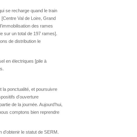
qui se recharge quand le train
ns [Centre Val de Loire, Grand
 d’immobilisation des rames
de sur un total de 197 rames].
ns de distribution le
l en électriques [pile à
s.
 la ponctualité, et poursuivre
spositifs d'ouverture
artie de la journée. Aujourd’hui,
 nous comptons bien reprendre
in d’obtenir le statut de SERM.