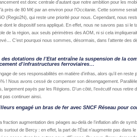
nancement est donc centrale d’autant que notre ambition pour les mobi
qu’à près de 80 M€ par an environ pour l’Occitanie. Cette somme serai
O (Regio2N), qui reste une priorité pour nous. Cependant, nous rest
 dont le dispositif sera appliqué. En effet, nous ne savons pas si le
ble de la région, aux seuls périmètres des AOM, ni si cela impliquerait
rélevé… C’est pourquoi nous sommes, désormais, dans l'attente des dé
e des dotations de l’Etat entraîne la suspension de la 
ncement d’infrastructures ferroviaires…
ngage de ses responsabilités en matière d'infras, alors qu'il en reste
 66% ! Nous avons cessé de compenser son désengagement. Parallèl
argement payés par les Régions. D'un côté, l’exécutif nous retire des 
t pas continuer ainsi.
illeurs engagé un bras de fer avec SNCF Réseau pour co
a fraction augmentation des péages au-delà de l'inflation afin de sy
surtout de Bercy : en effet, la part de l'État n’augmente pas dans le