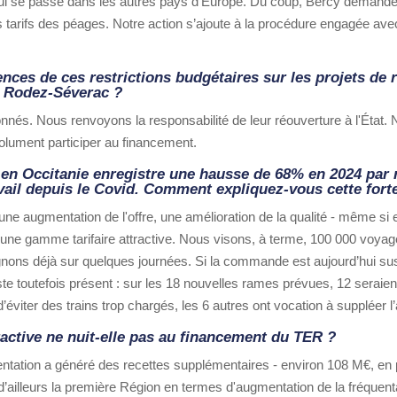
qui se passe dans les autres pays d’Europe. Du coup, Bercy demand
tarifs des péages. Notre action s’ajoute à la procédure engagée ave
nces de ces restrictions budgétaires sur les projets de
 Rodez-Séverac ?
nnés. Nous renvoyons la responsabilité de leur réouverture à l'État
solument participer au financement.
en Occitanie enregistre une hausse de 68% en 2024 par r
ail depuis le Covid. Comment expliquez-vous cette fort
: une augmentation de l'offre, une amélioration de la qualité - même si
 et une gamme tarifaire attractive. Nous visons, à terme, 100 000 voya
ignons déjà sur quelques journées. Si la commande est aujourd’hui su
te toutefois présent : sur les 18 nouvelles rames prévues, 12 seraien
’éviter des trains trop chargés, les 6 autres ont vocation à suppléer l’
ractive ne nuit-elle pas au financement du TER ?
uentation a généré des recettes supplémentaires - environ 108 M€, en
ailleurs la première Région en termes d'augmentation de la fréquenta