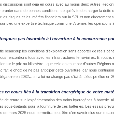
Des discussions sont déjà en cours avec au moins deux autres Régions
prunter dans de bonnes conditions, ce qui évite de charger la dette 
r les risques et les intérêts financiers sur la SPL et non directement s
sur pied une expertise technique commune. A terme, les opérations à 
toujours pas favorable à l'ouverture à la concurrence pou
e beaucoup les conditions d’exploitation sans apporter de réels bénéf
ous rencontrons tous avec les infrastructures ferroviaires. En outre,
ier sur le prix au kilomètre - que celle obtenue par d’autres Régions a
it le choix de ne pas anticiper cette ouverture, car nous continuon
ligatoire en 2032… si la loi ne change pas d'ici là. L'équipe élue en 
 en cours liés à la transition énergétique de votre maté
de retard sur l’expérimentation des trains hydrogènes à batterie. Al
ses sous-traitants pour la fourniture de ces batteries. Les essais pré
s de mars 2025 nous permettra peut-être d’en savoir plus sur le calen