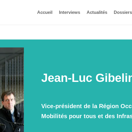
Accueil
Interviews
Actualités
Dossiers
Jean-Luc Gibeli
Vice-président de la Région Occ
Mobilités pour tous et des Infra