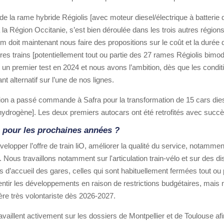
e la rame hybride Régiolis [avec moteur diesel/électrique à batterie 
t à la Région Occitanie, s’est bien déroulée dans les trois autres régio
om doit maintenant nous faire des propositions sur le coût et la durée
tres trains [potentiellement tout ou partie des 27 rames Régiolis bimo
un premier test en 2024 et nous avons l’ambition, dès que les conditio
nt alternatif sur l’une de nos lignes.
ion a passé commande à Safra pour la transformation de 15 cars diese
hydrogène]. Les deux premiers autocars ont été retrofités avec succè
s pour les prochaines années ?
lopper l’offre de train liO, améliorer la qualité du service, notamment
 Nous travaillons notamment sur l'articulation train-vélo et sur des di
 d’accueil des gares, celles qui sont habituellement fermées tout ou p
ntir les développements en raison de restrictions budgétaires, mais
re très volontariste dès 2026-2027.
availlent activement sur les dossiers de Montpellier et de Toulouse af