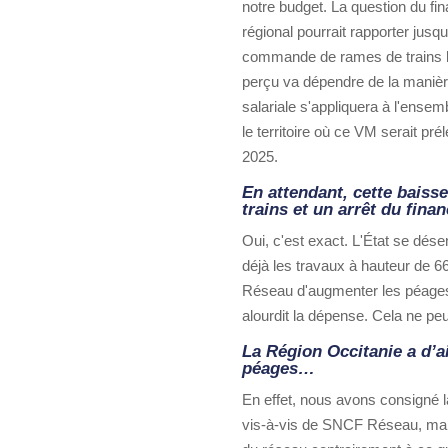
notre budget. La question du fi
régional pourrait rapporter jus
commande de rames de trains li
perçu va dépendre de la manière
salariale s'appliquera à l'ensem
le territoire où ce VM serait p
2025.
En attendant, cette baiss
trains et un arrêt du fina
Oui, c'est exact. L'État se dése
déjà les travaux à hauteur de
Réseau d'augmenter les péages, l
alourdit la dépense. Cela ne peu
La Région Occitanie a d’a
péages…
En effet, nous avons consigné l
vis-à-vis de SNCF Réseau, mais 