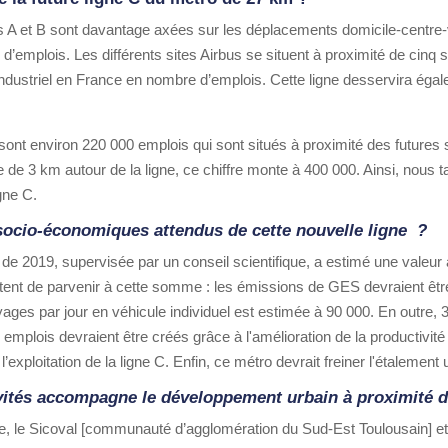
 A et B sont davantage axées sur les déplacements domicile-centre-vil
 d’emplois. Les différents sites Airbus se situent à proximité de cinq 
 industriel en France en nombre d’emplois. Cette ligne desservira é
sont environ 220 000 emplois qui sont situés à proximité des futures s
e de 3 km autour de la ligne, ce chiffre monte à 400 000. Ainsi, nous 
gne C.
socio-économiques attendus de cette nouvelle ligne ?
 de 2019, supervisée par un conseil scientifique, a estimé une valeur 
tent de parvenir à cette somme : les émissions de GES devraient êtr
ges par jour en véhicule individuel est estimée à 90 000. En outre, 
emplois devraient être créés grâce à l'amélioration de la productivit
xploitation de la ligne C. Enfin, ce métro devrait freiner l'étalement 
ités accompagne le développement urbain à proximité de
, le Sicoval [communauté d’agglomération du Sud-Est Toulousain] et 