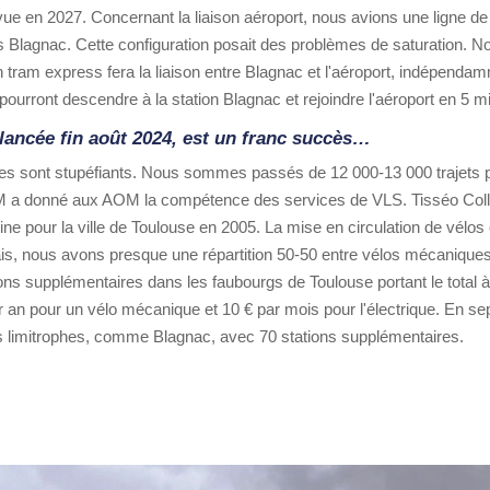
évue en 2027. Concernant la liaison aéroport, nous avions une ligne d
ers Blagnac. Cette configuration posait des problèmes de saturation.
tram express fera la liaison entre Blagnac et l'aéroport, indépendamme
pourront descendre à la station Blagnac et rejoindre l'aéroport en 5 
 lancée fin août 2024, est un franc succès…
res sont stupéfiants. Nous sommes passés de 12 000-13 000 trajets 
 a donné aux AOM la compétence des services de VLS. Tisséo Collect
rigine pour la ville de Toulouse en 2005. La mise en circulation de vélos
is, nous avons presque une répartition 50-50 entre vélos mécaniques
ions supplémentaires dans les faubourgs de Toulouse portant le total 
ar an pour un vélo mécanique et 10 € par mois pour l'électrique. En s
 limitrophes, comme Blagnac, avec 70 stations supplémentaires.