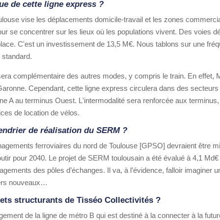
que de cette ligne express ?
louse vise les déplacements domicile-travail et les zones commercial
ur se concentrer sur les lieux où les populations vivent. Des voies dé
place. C'est un investissement de 13,5 M€. Nous tablons sur une fréqu
 standard.
sera complémentaire des autres modes, y compris le train. En effet,
aronne. Cependant, cette ligne express circulera dans des secteurs n
ligne A au terminus Ouest. L'intermodalité sera renforcée aux terminus
ces de location de vélos.
alendrier de réalisation du SERM ?
gements ferroviaires du nord de Toulouse [GPSO] devraient être mis
tir pour 2040. Le projet de SERM toulousain a été évalué à 4,1 Md€ 
gements des pôles d’échanges. Il va, à l’évidence, falloir imagine
iers nouveaux…
ets structurants de Tisséo Collectivités ?
ement de la ligne de métro B qui est destiné à la connecter à la futu