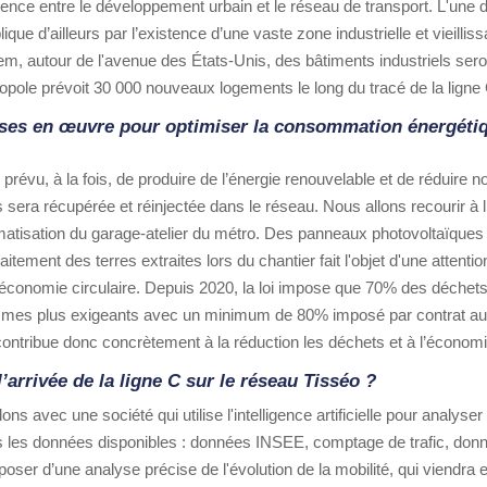
érence entre le développement urbain et le réseau de transport. L'une 
lique d’ailleurs par l’existence d’une vaste zone industrielle et vieilli
Idem, autour de l'avenue des États-Unis, des bâtiments industriels se
ropole prévoit 30 000 nouveaux logements le long du tracé de la ligne 
ises en œuvre pour optimiser la consommation énergétiqu
révu, à la fois, de produire de l’énergie renouvelable et de réduire 
 sera récupérée et réinjectée dans le réseau. Nous allons recourir à 
atisation du garage-atelier du métro. Des panneaux photovoltaïques s
itement des terres extraites lors du chantier fait l'objet d'une attentio
économie circulaire. Depuis 2020, la loi impose que 70% des déchets
mmes plus exigeants avec un minimum de 80% imposé par contrat au
t contribue donc concrètement à la réduction les déchets et à l’écono
arrivée de la ligne C sur le réseau Tisséo ?
ons avec une société qui utilise l'intelligence artificielle pour analy
s les données disponibles : données INSEE, comptage de trafic, donnée
poser d’une analyse précise de l'évolution de la mobilité, qui viend