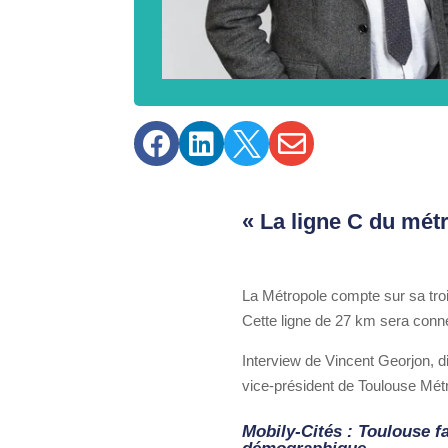




« La ligne C du mét
La Métropole compte sur sa tro
Cette ligne de 27 km sera conne
Interview de Vincent Georjon, d
vice-président de Toulouse Mét
Mobily-Cités : Toulouse f