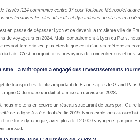
re de Tisséo [114 communes contre 37 pour Toulouse Métropole] gagn
'un des territoires les plus attractifs et dynamiques au niveau europée
st en passe de dépasser Lyon et de devenir la troisième ville de Fra
ions de voyageurs en 2024. Mais, contrairement à Lyon ou Paris, nous
re ressort territorial est plus étendu que celui d'autres métropoles c
ériurbain. C’est pourquoi nous prévoyons de concentrer nos efforts 
isme, la Métropole a engagé des investissements lourds
jet de transport est le plus important de France après le Grand Pari
 la ligne C du métro qui doit être mise en service en 2028.
 nous mettons en œuvre un réseau structurant de transport. Outre la
acité de la ligne A a été doublée fin 2019. Nous exploitons aujourd'h
ît une forte dynamique, avec plus de 120 000 voyageurs par jour. Enfi
einture sud.
de la future ligne C du métro de 27 km ?