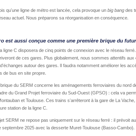
is qu'une ligne de métro est lancée, cela provoque un
big bang
des t
éseau actuel. Nous préparons sa réorganisation en conséquence.
tro est aussi conçue comme une première brique du fu
 la ligne C disposera de cinq points de connexion avec le réseau ferré
riveront de ces gares. Plus globalement, nous sommes attentifs aux e
d'échanges autour des gares. Il faudra notamment améliorer les accè
s de bus en site propre.
brique du SERM concerne les aménagements ferroviaires du nord de
cadre du Grand Projet ferroviaire du Sud-Ouest (GPSO) : cela va perm
ntauban et Toulouse. Ces trains s'arrêteront à la gare de La Vache, q
ure station de la ligne C.
jet SERM ne repose pas uniquement sur le réseau ferré : il prévoit a
e septembre 2025 avec la desserte Muret-Toulouse (Basso-Cambo).