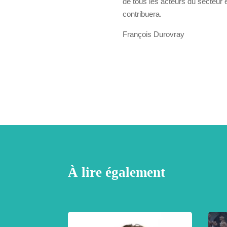
de tous les acteurs du secteur e
contribuera.
François Durovray
À lire également