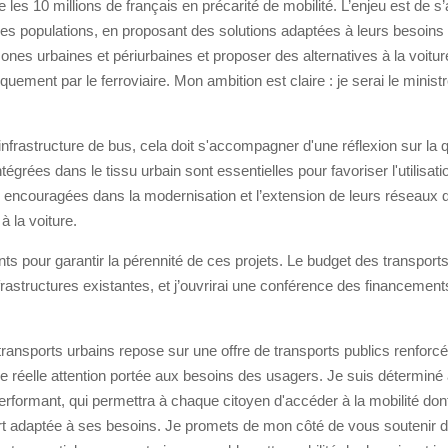
les 10 millions de français en précarité de mobilité. L’enjeu est de s
 ces populations, en proposant des solutions adaptées à leurs besoins s
zones urbaines et périurbaines et proposer des alternatives à la voiture
uement par le ferroviaire. Mon ambition est claire : je serai le minis
nfrastructure de bus, cela doit s'accompagner d'une réflexion sur la q
ntégrées dans le tissu urbain sont essentielles pour favoriser l'utilisati
re encouragées dans la modernisation et l’extension de leurs réseaux d
 la voiture.
ents pour garantir la pérennité de ces projets. Le budget des transpor
 infrastructures existantes, et j’ouvrirai une conférence des financemen
ansports urbains repose sur une offre de transports publics renforcé
ne réelle attention portée aux besoins des usagers. Je suis déterminé
performant, qui permettra à chaque citoyen d'accéder à la mobilité dont 
rt adaptée à ses besoins. Je promets de mon côté de vous soutenir d