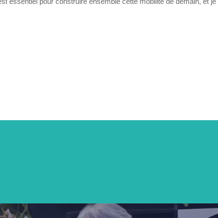
st essentiel pour construire ensemble cette mobilité de demain, et je