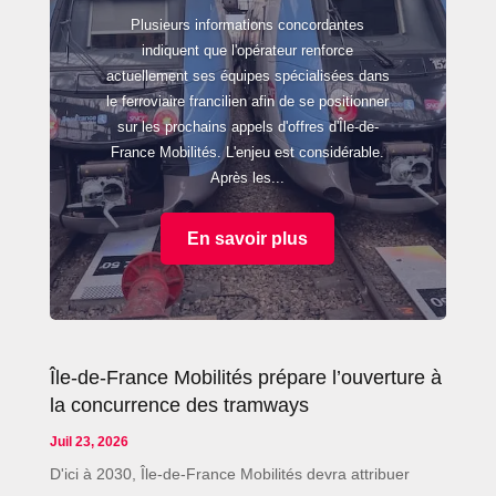
Plusieurs informations concordantes
indiquent que l'opérateur renforce
actuellement ses équipes spécialisées dans
le ferroviaire francilien afin de se positionner
sur les prochains appels d'offres d'Île-de-
France Mobilités. L'enjeu est considérable.
Après les...
En savoir plus
Île-de-France Mobilités prépare l’ouverture à
la concurrence des tramways
Juil 23, 2026
D'ici à 2030, Île-de-France Mobilités devra attribuer