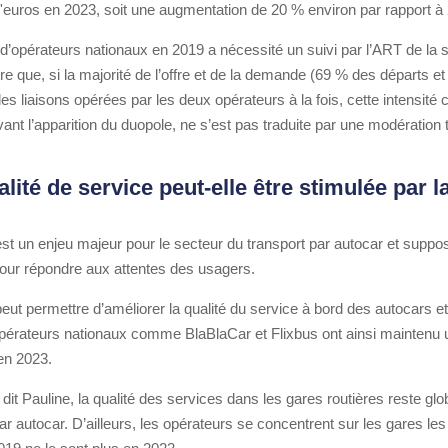
d'euros en 2023, soit une augmentation de 20 % environ par rapport à
’opérateurs nationaux en 2019 a nécessité un suivi par l’ART de la sit
 que, si la majorité de l’offre et de la demande (69 % des départs 
s liaisons opérées par les deux opérateurs à la fois, cette intensité 
ant l’apparition du duopole, ne s’est pas traduite par une modération 
lité de service peut-elle être stimulée par l
est un enjeu majeur pour le secteur du transport par autocar et suppose
 pour répondre aux attentes des usagers.
eut permettre d’améliorer la qualité du service à bord des autocars e
pérateurs nationaux comme BlaBlaCar et Flixbus ont ainsi maintenu u
en 2023.
dit Pauline, la qualité des services dans les gares routières reste glo
rt par autocar. D’ailleurs, les opérateurs se concentrent sur les gares 