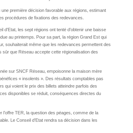
u une première décision favorable aux régions, estimant
s procédures de fixations des redevances.
l d’Etat, les sept régions ont tenté d’obtenir une baisse
due au printemps. Pour sa part, la région Grand Est qui
jour, souhaiterait même que les redevances permettent des
s sûr que Réseau accepte cette régionalisation des
tionnée sur SNCF Réseau, empoisonne la maison mère
néfices « insolents ». Des résultats comptables pas
 qui voient le prix des billets atteindre parfois des
es disponibles se réduit, conséquences directes du
er l’offre TER, la question des péages, comme de la
ble. Le Conseil d’Etat rendra sa décision dans les