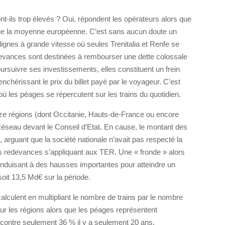
ils trop élevés ? Oui, répondent les opérateurs alors que
que la moyenne européenne. C’est sans aucun doute un
s lignes à grande vitesse où seules Trenitalia et Renfe se
devances sont destinées à rembourser une dette colossale
suivre ses investissements, elles constituent un frein
nchérissant le prix du billet payé par le voyageur. C’est
 où les péages se répercutent sur les trains du quotidien.
ze régions (dont Occitanie, Hauts-de-France ou encore
éseau devant le Conseil d’Etat. En cause, le montant des
arguant que la société nationale n’avait pas respecté la
s redevances s’appliquant aux TER. Une « fronde » alors
onduisant à des hausses importantes pour atteindre un
oit 13,5 Md€ sur la période.
culent en multipliant le nombre de trains par le nombre
ur les régions alors que les péages représentent
t, contre seulement 36 % il y a seulement 20 ans.