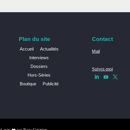
Plan du site
Contact
Accueil
Actualités
Mail
Interviews
Dossiers
Suivez-moi
Hors-Séries
Boutique
Publicité
sé avec ❤️ par
Naga Création