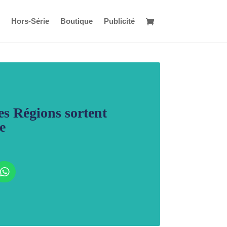
Hors-Série
Boutique
Publicité
es Régions sortent
e
