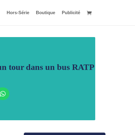
Hors-Série
Boutique
Publicité
 un tour dans un bus RATP
