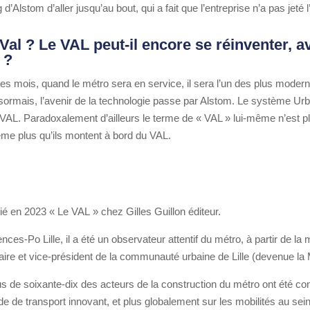
d’Alstom d’aller jusqu’au bout, qui a fait que l’entreprise n’a pas jeté 
 Val ? Le VAL peut-il encore se réinventer, a
 ?
es mois, quand le métro sera en service, il sera l’un des plus mode
sormais, l’avenir de la technologie passe par Alstom. Le système Urbal
 du VAL. Paradoxalement d’ailleurs le terme de « VAL » lui-même n’est plus
ême plus qu’ils montent à bord du VAL.
ié en 2023 « Le VAL » chez Gilles Guillon éditeur.
nces-Po Lille, il a
été un observateur attentif du métro, à partir de la
e maire et vice-président de la communauté urbaine de Lille (devenue l
 de soixante-dix des acteurs de la construction du métro ont été con
ode de transport innovant, et plus globalement sur les mobilités au sei