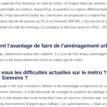
a capacité d’un tramway et celle du métro. A l’origine dans les années 7
 automobile en surface. Aujourd’hui, la question se repose différemme
e, il faut desservir toutes les communes en proposant à chaque fois
ine décide de passer au 52 m et d’investir 600 M€, c’est encore le 
plutôt du côté du tramway. Ça explique la décision prise en 2018 – 2
ent l’avantage de faire de l’aménagement ur
ge, notamment autour des stations. Il y a eu de très beaux aménagem
ce a été particulièrement mise en valeur par le métro.
us les difficultés actuelles sur le métro ?
 Siemens ?
yale » j’en suis convaincu. Alstom a été davantage conquérant sur c
 comme Siemens. Il a été demandé de changer le système de pilotage sa
ourné à vide durant des mois avant leur mise en service commerciale. L
du énormément d’argent dans l’affaire. Les automatismes, c’était un