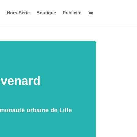
Hors-Série
Boutique
Publicité
evenard
munauté urbaine de Lille