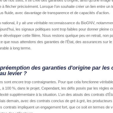
tie de nos sites, il se crée des garanties d'origine, ainsi qu’une imag
ile à flécher précisément. Lorsque l’on souhaite créer un lien entre un t
t plus fluide, avec davantage de transparence et de capacités d’action.
au national, il y ait une véritable reconnaissance du BioGNV, notamm
jourd’hui, les signaux politiques sont trop faibles pour donner plein
 de développer cette filière. Nous restons quelque peu en retrait, non
rce que nous attendons des garanties de l’État, des assurances sur le 
rable à long terme.
réemption des garanties d'origine par les c
au levier ?
es sont encore trop contraignantes. Pour que cela fonctionne véritable
t, à 100 %, dans le projet. Cependant, les défis posés par les règles 
ité supplémentaire à la situation. L’un des atouts des contrats d'État
 Mais demain, avec des contrats conclus de gré à gré, les producteur
 ces contrats impliquent un engagement fort, que ce soit en termes de 