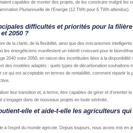
 étaient capables de monter des projets, de les construire malgré les re
ammation Pluriannuelle de l’Energie (12 TWh pour 6 TWh attendus).
cipales difficultés et priorités pour la filiè
 et 2050 ?
 de la clarté, de la flexibilité, ainsi que des mécanismes intelligents
où les énergéticiens manifestent un intérêt croissant pour le biomét
 2040 voire 2050, en raison des incertitudes liées à la disponibilité d
 et des modèles adaptés : quels types de décarbonation souhaitons-nou
ce qui est acceptable en termes de rentabilité, comment répartir la
tive.
aliser leur transition et, à terme, être capables de gérer et d'orienter
ent s’engager dans de nouveaux projets en toute sérénité.
ent-elle et aide-t-elle les agriculteurs qui
le à l'esprit du monde agricole. Depuis toujours, nous avons mis en a