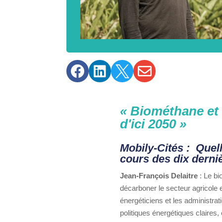




« Biométhane et 
d'ici 2050 »
Mobily-Cités :
Quell
cours des dix derni
Jean-François Delaitre
: Le bi
décarboner le secteur agricole e
énergéticiens et les administrat
politiques énergétiques claires,