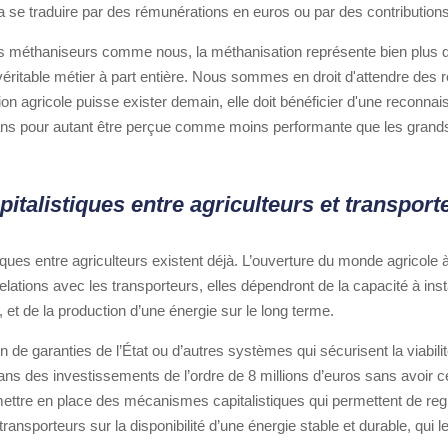
ra se traduire par des rémunérations en euros ou par des contribution
rs méthaniseurs comme nous, la méthanisation représente bien plus 
 véritable métier à part entière. Nous sommes en droit d'attendre des
ion agricole puisse exister demain, elle doit bénéficier d'une reconnai
 sans pour autant être perçue comme moins performante que les grand
italistiques entre agriculteurs et transport
iques entre agriculteurs existent déjà. L’ouverture du monde agricole 
relations avec les transporteurs, elles dépendront de la capacité à ins
, et de la production d’une énergie sur le long terme.
 de garanties de l’État ou d’autres systèmes qui sécurisent la viabili
r dans des investissements de l’ordre de 8 millions d’euros sans avoir 
 mettre en place des mécanismes capitalistiques qui permettent de r
transporteurs sur la disponibilité d’une énergie stable et durable, qui l