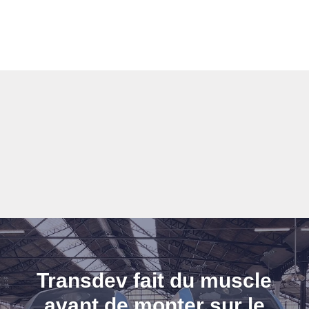
Transdev fait du muscle
avant de monter sur le