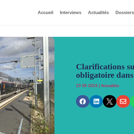
Accueil
Interviews
Actualités
Dossiers
Clarifications s
obligatoire dan
23 08 2024
|
Actualités



