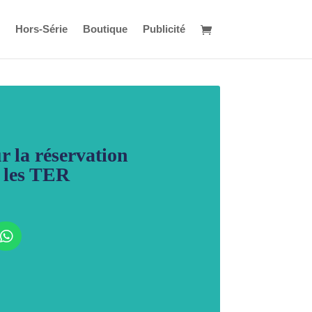
Hors-Série
Boutique
Publicité
ur la réservation
s les TER
