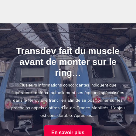
Transdev fait du muscle
avant de monter sur le
ring…
Plusieurs informations concordantes indiquent que
l'opérateur renforce actuellement ses équipes spécialisées
dans le ferroviaire francilien afin de se positionner sur les
prochains appels d'offres d'Île-de-France Mobilités. L'enjeu
est considérable. Après les...
En savoir plus