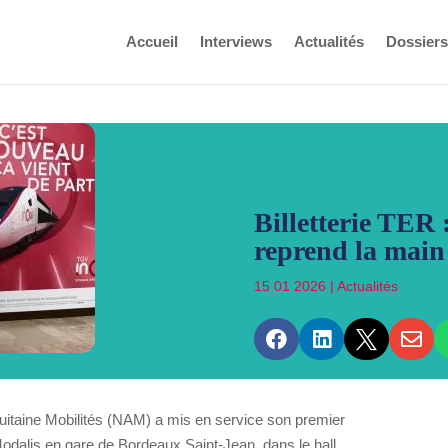
Accueil
Interviews
Actualités
Dossiers
Billetterie TER 
reprend la main
15 01 2026
|
Actualités




itaine Mobilités
(NAM) a mis en service son premier
 Modalis en gare de
Bordeaux Saint-Jean
, dans le hall