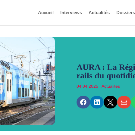
Accueil
Interviews
Actualités
Dossiers
AURA : La Régio
rails du quotidi
04 04 2025
|
Actualités



