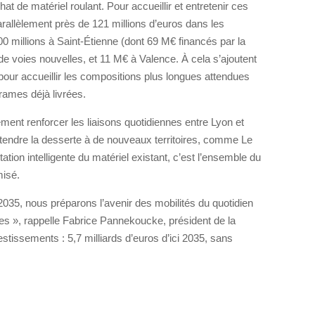
chat de matériel roulant. Pour accueillir et entretenir ces
allèlement près de 121 millions d’euros dans les
 millions à Saint-Étienne (dont 69 M€ financés par la
de voies nouvelles, et 11 M€ à Valence. À cela s’ajoutent
our accueillir les compositions plus longues attendues
rames déjà livrées.
ent renforcer les liaisons quotidiennes entre Lyon et
étendre la desserte à de nouveaux territoires, comme Le
tation intelligente du matériel existant, c’est l’ensemble du
misé.
2035, nous préparons l’avenir des mobilités du quotidien
s », rappelle Fabrice Pannekoucke, président de la
stissements : 5,7 milliards d’euros d’ici 2035, sans