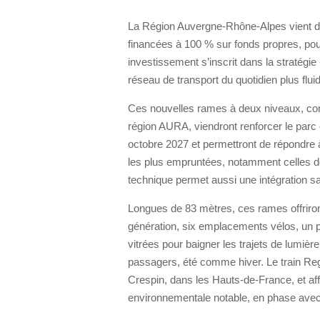
La Région Auvergne-Rhône-Alpes vient d’
financées à 100 % sur fonds propres, pou
investissement s’inscrit dans la stratégie
réseau de transport du quotidien plus flui
Ces nouvelles rames à deux niveaux, con
région AURA, viendront renforcer le parc e
octobre 2027 et permettront de répondre 
les plus empruntées, notamment celles de l
technique permet aussi une intégration sa
Longues de 83 mètres, ces rames offriron
génération, six emplacements vélos, un pl
vitrées pour baigner les trajets de lumièr
passagers, été comme hiver. Le train Reg
Crespin, dans les Hauts-de-France, et af
environnementale notable, en phase avec