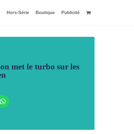
Hors-Série
Boutique
Publicité
n met le turbo sur les
en
