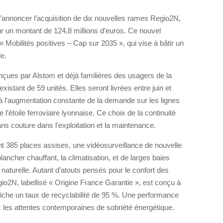
annoncer l’acquisition de dix nouvelles rames Regio2N,
r un montant de 124,8 millions d’euros. Ce nouvel
 « Mobilités positives – Cap sur 2035 », qui vise à bâtir un
de.
çues par Alstom et déjà familières des usagers de la
xistant de 59 unités. Elles seront livrées entre juin et
à l’augmentation constante de la demande sur les lignes
’étoile ferroviaire lyonnaise. Ce choix de la continuité
ns couture dans l’exploitation et la maintenance.
t 385 places assises, une vidéosurveillance de nouvelle
ancher chauffant, la climatisation, et de larges baies
e naturelle. Autant d’atouts pensés pour le confort des
io2N, labellisé « Origine France Garantie », est conçu à
fiche un taux de recyclabilité de 95 %. Une performance
 les attentes contemporaines de sobriété énergétique.