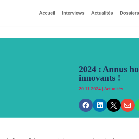
Accueil
Interviews
Actualités
Dossiers
2024 : Annus hor
innovants !
20 11 2024
|
Actualités



