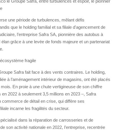
co le Groupe Safra, entre turbulences et espoir, le pionnier
te
verse une période de turbulences, mêlant défis
ndis que le holding familial et sa filiale d'agencement de
iciaire, l’entreprise Safra SA, pionnière des autobus à
 élan grâce à une levée de fonds majeure et un partenariat
e.
 écosystème fragile
e Groupe Safra fait face à des vents contraires. Le holding,
édiée à l’aménagement intérieur de magasins, ont été placés
mois. En proie à une chute vertigineuse de son chiffre
os en 2022 à seulement 3,5 millions en 2023 –, Safra
commerce de détail en crise, qui diffère ses
liale incarne les fragilités du secteur.
spécialisé dans la réparation de carrosseries et de
 de son activité nationale en 2022, l’entreprise, recentrée