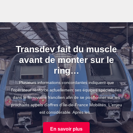
Transdev fait du muscle
avant de monter sur le
ring…
Plusieurs informations concordantes indiquent que
l'opérateur renforce actuellement ses équipes spécialisées
dans le ferroviaire francilien afin de se positionner sur les
prochains appels d'offres d'Île-de-France Mobilités. L'enjeu
est considérable. Après les...
En savoir plus