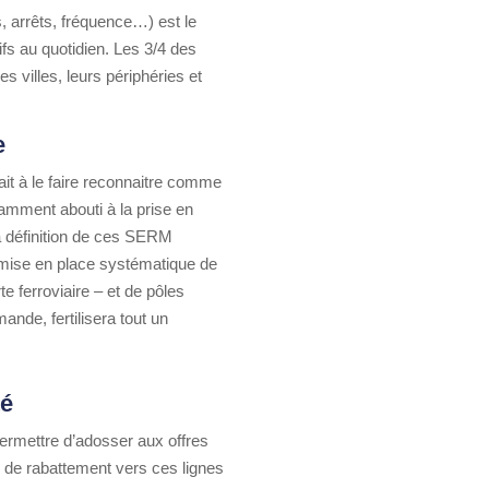
, arrêts, fréquence…) est le
ifs au quotidien. Les 3/4 des
s villes, leurs périphéries et
e
it à le faire reconnaitre comme
tamment abouti à la prise en
a définition de ces SERM
a mise en place systématique de
 ferroviaire – et de pôles
ande, fertilisera tout un
té
ermettre d’adosser aux offres
s de rabattement vers ces lignes