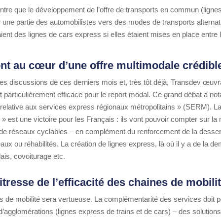
tre que le développement de l’offre de transports en commun (lignes
er une partie des automobilistes vers des modes de transports alternat
aient des lignes de cars express si elles étaient mises en place entre le
nt au cœur d’une offre multimodale crédibl
s discussions de ces derniers mois et, très tôt déjà, Transdev œuvra
t particulièrement efficace pour le report modal. Ce grand débat a no
« relative aux services express régionaux métropolitains » (SERM). L
 est une victoire pour les Français : ils vont pouvoir compter sur l
 de réseaux cyclables – en complément du renforcement de la desserte
ou réhabilités. La création de lignes express, là où il y a de la dem
is, covoiturage etc.
itresse de l’efficacité des chaines de mobili
s de mobilité sera vertueuse. La complémentarité des services doit p
d’agglomérations (lignes express de trains et de cars) – des solution