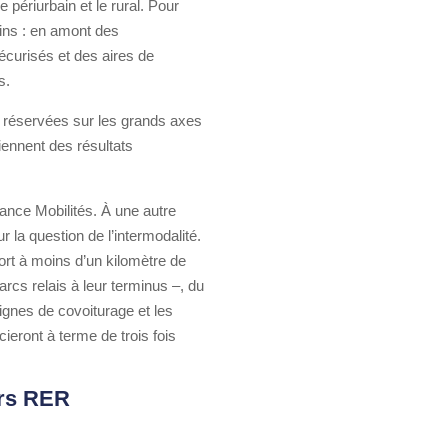
 périurbain et le rural. Pour
ains : en amont des
écurisés et des aires de
s.
 réservées sur les grands axes
iennent des résultats
ance Mobilités. À une autre
 la question de l’intermodalité.
ort à moins d’un kilomètre de
rcs relais à leur terminus –, du
lignes de covoiturage et les
eront à terme de trois fois
urs RER