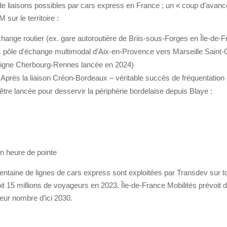
e liaisons possibles par cars express en France ; un « coup d’avance
ur le territoire :
ange routier (ex. gare autoroutière de Briis-sous-Forges en Île-de-F
. pôle d’échange multimodal d’Aix-en-Provence vers Marseille Saint-
 ligne Cherbourg-Rennes lancée en 2024)
: Après la liaison Créon-Bordeaux – véritable succès de fréquentati
être lancée pour desservir la périphérie bordelaise depuis Blaye :
n heure de pointe
rentaine de lignes de cars express sont exploitées par Transdev sur 
oit 15 millions de voyageurs en 2023. Île-de-France Mobilités prévoit d
leur nombre d’ici 2030.