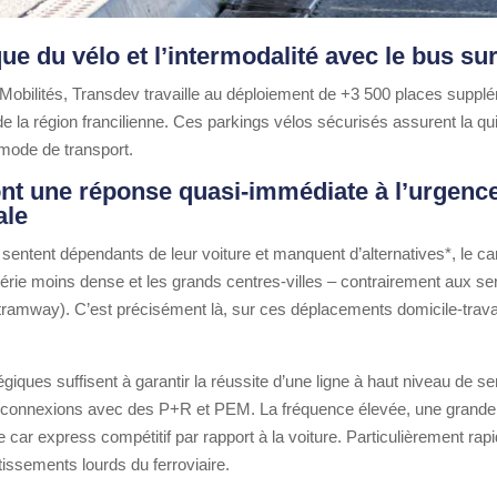
ue du vélo et l’intermodalité avec le bus su
Mobilités, Transdev travaille au déploiement de +3 500 places suppl
de la région francilienne. Ces parkings vélos sécurisés assurent la qu
mode de transport.
nt une réponse quasi-immédiate à l’urgence
ale
entent dépendants de leur voiture et manquent d’alternatives*, le car
iphérie moins dense et les grands centres-villes – contrairement aux s
ramway). C’est précisément là, sur ces déplacements domicile-travai
ues suffisent à garantir la réussite d’une ligne à haut niveau de ser
, connexions avec des P+R et PEM. La fréquence élevée, une grande amp
ar express compétitif par rapport à la voiture. Particulièrement rapide
tissements lourds du ferroviaire.