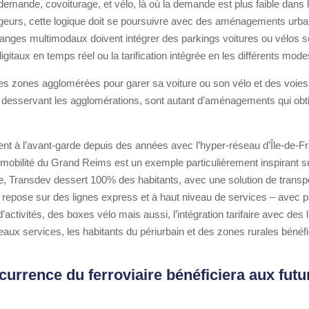
 demande, covoiturage, et vélo, là où la demande est plus faible dans le
oyageurs, cette logique doit se poursuivre avec des aménagements urb
anges multimodaux doivent intégrer des parkings voitures ou vélos s
igitaux en temps réel ou la tarification intégrée en les différents mode
es zones agglomérées pour garer sa voiture ou son vélo et des voies
s desservant les agglomérations, sont autant d’aménagements qui obt
nt à l’avant-garde depuis des années avec l’hyper-réseau d’Île-de-Fr
de mobilité du Grand Reims est un exemple particulièrement inspirant sur
le, Transdev dessert 100% des habitants, avec une solution de transp
u repose sur des lignes express et à haut niveau de services – avec pa
activités, des boxes vélo mais aussi, l’intégration tarifaire avec des 
x services, les habitants du périurbain et des zones rurales bénéfici
ncurrence du ferroviaire bénéficiera aux fut