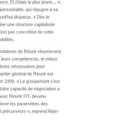
ce. Et j’étais le plus jeune… »,
personnalité, qui répugne à se
ourd’hui disparus. « Dès le
éer une structure capitalisée
’est pas concrétisé de cette
bilités.
ondateurs de Réunir réussissent
r leurs compétences, et mieux
uctures nécessaires pour
artier général de Réunir est
 en 1999. « Le groupement s’est
Notre capacité de négociation a
avec Réunir FIT, devenu
iorer les paramètres des
t précurseurs », reprend Alain-