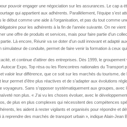
s pour pouvoir engager une négociation sur les assurances. Le cap a ét
urtage qui appartient aux adhérents. Parallèlement, l’équipe s’est att
ès le début comme une aide à l’organisation, et pas du tout comme une
ligatoire pour les adhérents à la fin de l’année suivante. On ne vien
une offre de produits et services, mais pour faire partie d’un colle
partie. Là encore, Réunir va se doter d’un outil innovant et adapté au
 simulateur de conduite, permet de faire venir la formation à ceux qui
icacité, et continue d’attirer des entreprises. Dès 1999, le groupement
 Autocar Expo, Top résa ou les Rencontres nationales du Transport p
 et valoir leur différence, que ce soit sur les marchés du tourisme, de 
eur permet d’être plus réactives et de s’adapter aux évolutions régle
 de voyageurs. Sans s’opposer systématiquement aux groupes, avec les
aïveté non plus. « J’ai vu les choses évoluer, avec le développemen
gros, de plus en plus complexes qui nécessitent des compétences spé
ents, les aident à rester vigilants et organisés pour répondre et déf
si à reprendre des marchés de transport urbain », indique Alain-Jean Be