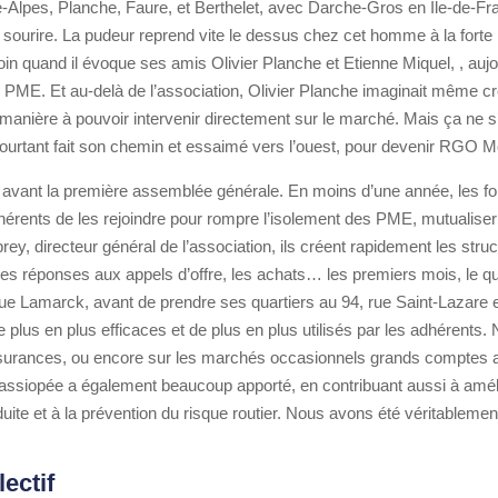
e-Alpes, Planche, Faure, et Berthelet, avec Darche-Gros en Ile-de-Fran
n sourire. La pudeur reprend vite le dessus chez cet homme à la forte 
 loin quand il évoque ses amis Olivier Planche et Etienne Miquel, , auj
les PME. Et au-delà de l’association, Olivier Planche imaginait même cr
e manière à pouvoir intervenir directement sur le marché. Mais ça ne s
 pourtant fait son chemin et essaimé vers l’ouest, pour devenir RGO Mo
 avant la première assemblée générale. En moins d’une année, les f
dhérents de les rejoindre pour rompre l’isolement des PME, mutualise
ey, directeur général de l’association, ils créent rapidement les str
les réponses aux appels d’offre, les achats… les premiers mois, le qu
 rue Lamarck, avant de prendre ses quartiers au 94, rue Saint-Lazare
plus en plus efficaces et de plus en plus utilisés par les adhérents. 
assurances, ou encore sur les marchés occasionnels grands comptes 
ssiopée a également beaucoup apporté, en contribuant aussi à amél
ite et à la prévention du risque routier. Nous avons été véritablemen
lectif