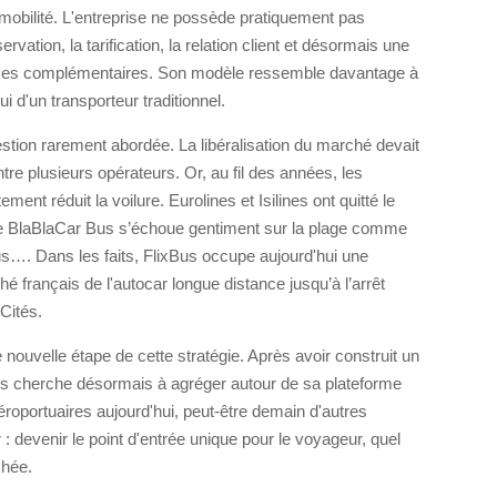
 mobilité. L'entreprise ne possède pratiquement pas
rvation, la tarification, la relation client et désormais une
ervices complémentaires. Son modèle ressemble davantage à
i d'un transporteur traditionnel.
tion rarement abordée. La libéralisation du marché devait
re plusieurs opérateurs. Or, au fil des années, les
ment réduit la voilure. Eurolines et Isilines ont quitté le
ue BlaBlaCar Bus s’échoue gentiment sur la plage comme
lus…. Dans les faits, FlixBus occupe aujourd'hui une
é français de l'autocar longue distance jusqu’à l’arrêt
Cités.
 nouvelle étape de cette stratégie. Après avoir construit un
us cherche désormais à agréger autour de sa plateforme
éroportuaires aujourd'hui, peut-être demain d'autres
r : devenir le point d'entrée unique pour le voyageur, quel
chée.