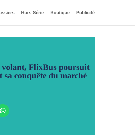
ossiers
Hors-Série
Boutique
Publicité
e volant, FlixBus poursuit
 sa conquête du marché
