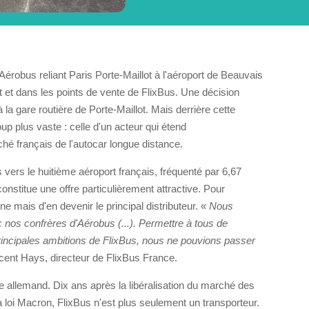
te Aérobus reliant Paris Porte-Maillot à l'aéroport de Beauvais
t et dans les points de vente de FlixBus. Une décision
 la gare routière de Porte-Maillot. Mais derrière cette
p plus vaste : celle d'un acteur qui étend
é français de l'autocar longue distance.
 vers le huitième aéroport français, fréquenté par 6,67
nstitue une offre particulièrement attractive. Pour
igne mais d'en devenir le principal distributeur. «
Nous
 nos confrères d'Aérobus (...). Permettre à tous de
principales ambitions de FlixBus, nous ne pouvions passer
cent Hays, directeur de FlixBus France.
pe allemand. Dix ans après la libéralisation du marché des
 loi Macron, FlixBus n'est plus seulement un transporteur.