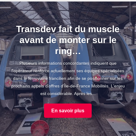
Transdev fait du muscle
avant de monter sur le
ring…
Plusieurs informations concordantes indiquent que
l'opérateur renforce actuellement ses équipes spécialisées
dans le ferroviaire francilien afin de se positionner sur les
prochains appels d'offres d'Île-de-France Mobilités. L'enjeu
est considérable. Après les...
En savoir plus