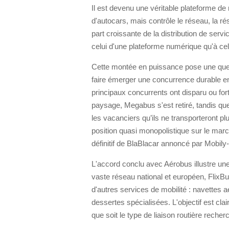
Il est devenu une véritable plateforme de
d'autocars, mais contrôle le réseau, la rése
part croissante de la distribution de s
celui d'une plateforme numérique qu'à celu
Cette montée en puissance pose une ques
faire émerger une concurrence durable ent
principaux concurrents ont disparu ou forte
paysage, Megabus s'est retiré, tandis q
les vacanciers qu’ils ne transporteront p
position quasi monopolistique sur le march
définitif de BlaBlacar annoncé par Mobily-
L'accord conclu avec Aérobus illustre une
vaste réseau national et européen, FlixB
d'autres services de mobilité : navettes a
dessertes spécialisées. L'objectif est clai
que soit le type de liaison routière recher