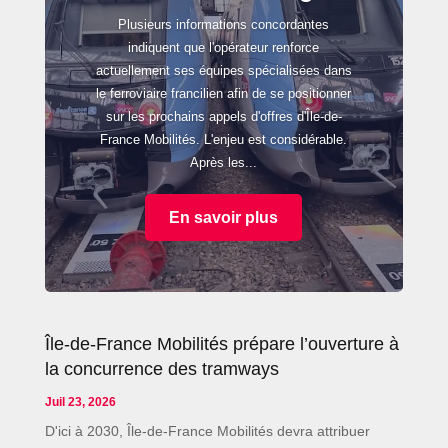
Plusieurs informations concordantes
indiquent que l'opérateur renforce
actuellement ses équipes spécialisées dans
le ferroviaire francilien afin de se positionner
sur les prochains appels d'offres d'Île-de-
France Mobilités. L'enjeu est considérable.
Après les...
En savoir plus
Île-de-France Mobilités prépare l’ouverture à
la concurrence des tramways
Juil 23, 2026
D'ici à 2030, Île-de-France Mobilités devra attribuer