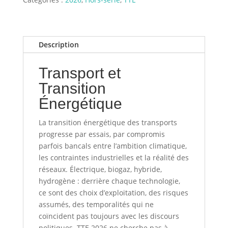
Énergétique
-
Mars
Description
2026
Transport et
Transition
Énergétique
La transition énergétique des transports
progresse par essais, par compromis
parfois bancals entre l’ambition climatique,
les contraintes industrielles et la réalité des
réseaux. Électrique, biogaz, hybride,
hydrogène : derrière chaque technologie,
ce sont des choix d’exploitation, des risques
assumés, des temporalités qui ne
coïncident pas toujours avec les discours
politiques. TTE 2026 ne cherche pas à