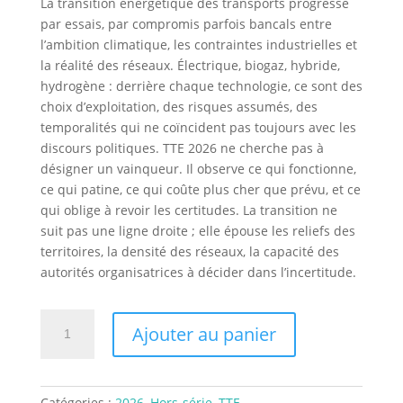
La transition énergétique des transports progresse
par essais, par compromis parfois bancals entre
l’ambition climatique, les contraintes industrielles et
la réalité des réseaux. Électrique, biogaz, hybride,
hydrogène : derrière chaque technologie, ce sont des
choix d’exploitation, des risques assumés, des
temporalités qui ne coïncident pas toujours avec les
discours politiques. TTE 2026 ne cherche pas à
désigner un vainqueur. Il observe ce qui fonctionne,
ce qui patine, ce qui coûte plus cher que prévu, et ce
qui oblige à revoir les certitudes. La transition ne
suit pas une ligne droite ; elle épouse les reliefs des
territoires, la densité des réseaux, la capacité des
autorités organisatrices à décider dans l’incertitude.
quantité
Ajouter au panier
de
Transport
et
Transition
Catégories :
2026
,
Hors-série
,
TTE