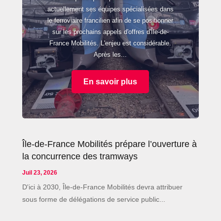
actuellement ses équipes spécialisées dans
le ferroviaire francilien afin de se positionner
sur les prochains appels d'offres d'Île-de-
France Mobilités. L'enjeu est considérable.
Après les...
En savoir plus
Île-de-France Mobilités prépare l’ouverture à
la concurrence des tramways
Juil 23, 2026
D'ici à 2030, Île-de-France Mobilités devra attribuer
sous forme de délégations de service public...