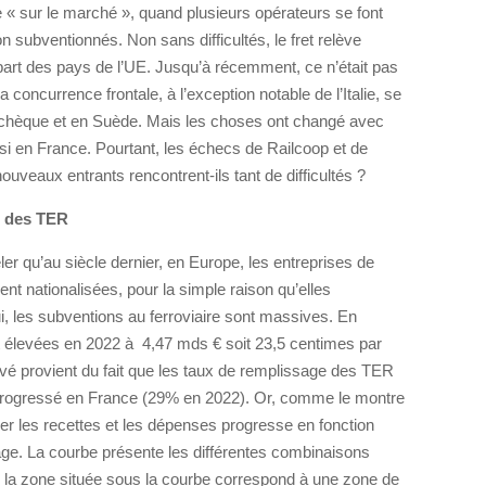
 « sur le marché », quand plusieurs opérateurs se font
subventionnés. Non sans difficultés, le fret relève
upart des pays de l’UE. Jusqu’à récemment, ce n’était pas
 concurrence frontale, à l’exception notable de l’Italie, se
 Tchèque et en Suède. Mais les choses ont changé avec
i en France. Pourtant, les échecs de Railcoop et de
nouveaux entrants rencontrent-ils tant de difficultés ?
s des TER
eler qu’au siècle dernier, en Europe, les entreprises de
ent nationalisées, pour la simple raison qu’elles
ui, les subventions au ferroviaire sont massives. En
t élevées en 2022 à 4,47 mds € soit 23,5 centimes par
é provient du fait que les taux de remplissage des TER
 progressé en France (29% en 2022). Or, comme le montre
ibrer les recettes et les dépenses progresse en fonction
age. La courbe présente les différentes combinaisons
te la zone située sous la courbe correspond à une zone de