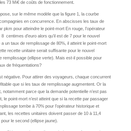
 des 73 Mi€ de coûts de fonctionnement.
ropose, sur le même modèle que la figure 1, la courbe
 compagnies en concurrence. En abscisses les taux de
r pkm pour atteindre le point-mort En rouge, l’opérateur
 8 centimes d’euro alors qu’il est de 7 pour le nouvel
e a un taux de remplissage de 80%, il atteint le point-mort
e recette unitaire serait suffisante pour le nouvel
remplissage (ellipse verte). Mais est-il possible pour
aux de fréquentations?
st négative. Pour attirer des voyageurs, chaque concurrent
rofitable que si les taux de remplissage augmentent. Or la
nt, notamment parce que la demande potentielle n’est pas
, le point-mort n’est atteint que si la recette par passager
mplissage tombe à 70% pour l’opérateur historique et
nt, les recettes unitaires doivent passer de 10 à 11,4
 pour le second (ellipse jaune).