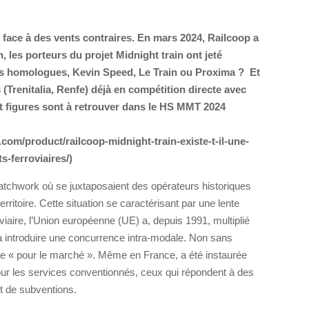
 face à des vents contraires. En mars 2024, Railcoop a
in, les porteurs du projet Midnight train ont jeté
urs homologues, Kevin Speed, Le Train ou Proxima ? Et
(Trenitalia, Renfe) déjà en compétition directe avec
et figures sont à retrouver dans le HS MMT 2024
com/product/railcoop-midnight-train-existe-t-il-une-
-ferroviaires/)
patchwork où se juxtaposaient des opérateurs historiques
rritoire. Cette situation se caractérisant par une lente
viaire, l’Union européenne (UE) a, depuis 1991, multiplié
à introduire une concurrence intra-modale. Non sans
e « pour le marché ». Même en France, a été instaurée
 pour les services conventionnés, ceux qui répondent à des
nt de subventions.