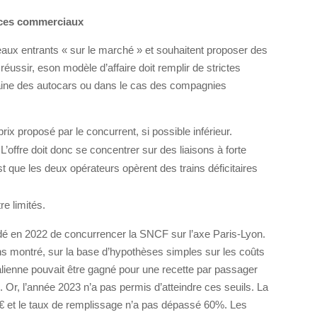
vices commerciaux
ux entrants « sur le marché » et souhaitent proposer des
éussir, eson modèle d’affaire doit remplir de strictes
maine des autocars ou dans le cas des compagnies
prix proposé par le concurrent, si possible inférieur.
L’offre doit donc se concentrer sur des liaisons à forte
st que les deux opérateurs opèrent des trains déficitaires
e limités.
idé en 2022 de concurrencer la SNCF sur l’axe Paris-Lyon.
s montré, sur la base d’hypothèses simples sur les coûts
alienne pouvait être gagné pour une recette par passager
Or, l’année 2023 n’a pas permis d’atteindre ces seuils. La
40€ et le taux de remplissage n’a pas dépassé 60%. Les