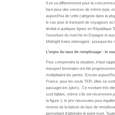
Il en va différemment pour la concurrence
face pour des services de même type, non 
aujourd’hui de cette catégorie dans la pl
le cas pour le transport de voyageurs où la
limitait à quelques lignes en République
l’ouverture du marché en Espagne et auss
Midnight trains interrogent : pourquoi les 
L’enjeu du taux de remplissage : le ca
Pour comprendre la situation, il faut rapp
transport ferroviaire ont été progressivem
multipliaient les pertes. Encore aujourd’h
France, pour les seuls TER, elles se son
passager.km (pkm). Ce montant très élev
sont faibles, même s’ils ont récemment
la figure 1, le prix nécessaire pour équil
inverse de la baisse du taux de rempliss
permettant d’atteindre le point-mort. Tou