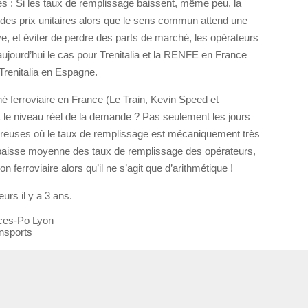
ues : Si les taux de remplissage baissent, même peu, la
des prix unitaires alors que le sens commun attend une
ve, et éviter de perdre des parts de marché, les opérateurs
aujourd’hui le cas pour Trenitalia et la RENFE en France
renitalia en Espagne.
hé ferroviaire en France (Le Train, Kevin Speed et
et le niveau réel de la demande ? Pas seulement les jours
 creuses où le taux de remplissage est mécaniquement très
e baisse moyenne des taux de remplissage des opérateurs,
 ferroviaire alors qu’il ne s’agit que d’arithmétique !
urs il y a 3 ans.
nces-Po Lyon
nsports