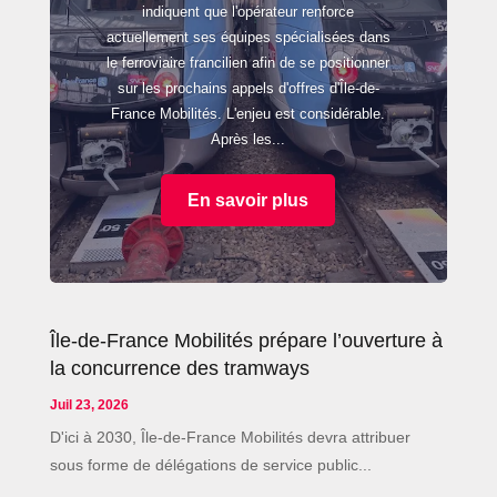
indiquent que l'opérateur renforce
actuellement ses équipes spécialisées dans
le ferroviaire francilien afin de se positionner
sur les prochains appels d'offres d'Île-de-
France Mobilités. L'enjeu est considérable.
Après les...
En savoir plus
Île-de-France Mobilités prépare l’ouverture à
la concurrence des tramways
Juil 23, 2026
D'ici à 2030, Île-de-France Mobilités devra attribuer
sous forme de délégations de service public...