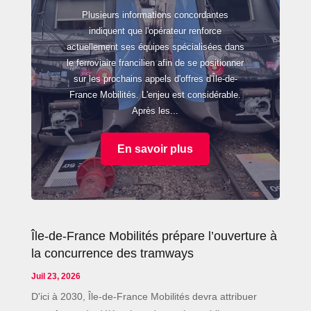
Plusieurs informations concordantes
indiquent que l'opérateur renforce
actuellement ses équipes spécialisées dans
le ferroviaire francilien afin de se positionner
sur les prochains appels d'offres d'Île-de-
France Mobilités. L'enjeu est considérable.
Après les...
En savoir plus
Île-de-France Mobilités prépare l’ouverture à
la concurrence des tramways
Juil 23, 2026
D'ici à 2030, Île-de-France Mobilités devra attribuer