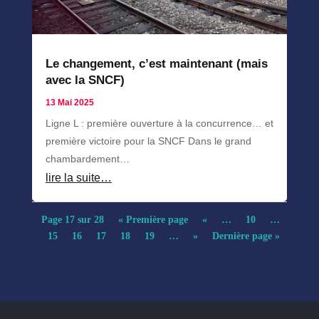
Le changement, c’est maintenant (mais
avec la SNCF)
13 Mai 2025
Ligne L : première ouverture à la concurrence… et
première victoire pour la SNCF Dans le grand
chambardement…
lire la suite…
Page 17 sur 28
« Première page
«
…
10
…
15
16
17
18
19
…
»
Dernière page »